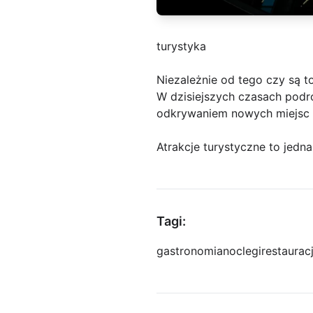
turystyka
Niezależnie od tego czy są t
W dzisiejszych czasach podró
odkrywaniem nowych miejsc i
Atrakcje turystyczne to jedn
Tagi:
gastronomia
noclegi
restaurac