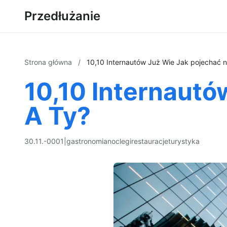
Przedłużanie
Strona główna
/
10,10 Internautów Już Wie Jak pojechać n
10,10 Internautó
A Ty?
30.11.-0001
|
gastronomia
noclegi
restauracje
turystyka