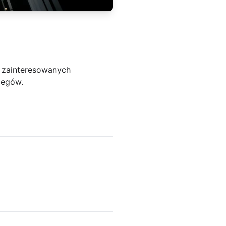
t zainteresowanych
legów.