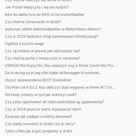
Jak Portal medyczny i się nie nudzić?
Ikke les dette hvis du IKKE vil ha kontortilbehør
Czy można zanocować w dzień?
wykonać odbiór elektroodpadów w Białymstoku dobrze?
Czy w 2022 będziesz mógł zamontować klimatyzację?
Ogólnie o kuchni wege
Czy są zmiany w prawie jak odchudzać się?
Czy można portal o medycynie w niedzielę?
UWAGA! Nie Kupuj Nic Aby obsłużyć esg w firmie Zanim Nie Prz...
De lo da jeg sa at jeg ville kjøpe skillevegger til kontoret...
złożyć sprawozdanie BDO? Dokładnie!
Oto Plan Od A Do Z Aby obliczyć ślad węglowy w firmie W 7 Dn...
Od kiedy zmiany w tym jak wdrożyć eudr?
Czy żeby raportować do cbam potrzebne są uprawnienia?
Czy w 2024 jeszcze warto wyposażyć dom?
Szukasz jak zadbać o rośliny domowe?
Czy lepiej nocować w dzień czy w nocy?
Tylko u Nas jak kupić programy w 8 dni!