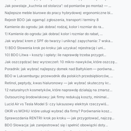
Jak powstaje „kuchnia od stolarza”: od pomiarów po montaż — ...
Najlepsze meble biurowe do pracy hybrydowej: ergonomiczne bi...
Rejestr BDO: jak ogarnąć zgłoszenia, transport i terminy 8
Kamienie do ogrodu: jak dobrać rodzaj, kolor i rozmiar do ra...
1) Kamienie do ogrodu: jak dobrać kolor i rozmiar do rabat, ...
Jak wybrać krem z SPF do twarzy i uniknąć zapychania: 7 wska...
1) BDO Słowenia krok po kroku: jak uzyskać rejestrację i uni...
10) BDO Litwa – koszty i opłaty: ile naprawdę trzeba przygot...
Jak oszczędzać bez wyrzeczeń: 10 mikro-nawyków, które oszczę...
Poradnik: jak wybrać najlepszy domek nad Bałtykiem — porówna...
BDO w Luksemburgu: przewodnik dla polskich przedsiębiorców, ...
Retinol, peptydy, kwas hialuronowy — jak wybrać skuteczny kr...
12 naturalnych kosmetyków, które naprawdę działają na zmarsz...
Outsourcing środowiskowy: jak firmy redukują koszty, minimal...
Lucid Air vs Tesla Model S: czy luksusowy elektryk rzeczywiś...
OKIR vs MOHU: które usługi wybrać dla firmy? Porównanie kosz...
Sprawozdania RENTRI: krok po kroku — jak przygotować, najczę...
BDO Słowacja: jak zarejestrować się i spełnić obowiązki doty...