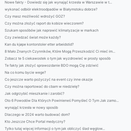
Nowe fakty - Dowiedz się jak wynająć krzesła w Warszawie w t...
wykonać odbiór elektroodpadów w Białymstoku dobrze?
Czy masz możliwość wdrożyć GOZ?
Czy można złożyć raport do kobize wieczorem?
Szukam sposóbów jak naprawić klimatyzacje w markach
Czy zwiedzać świat może każdy?
Kan du kjøpe kontorstoler etter arbeidstid?
8 Mało Znanych Czynników, Które Mogą Przeszkodzić Ci mieć im...
Zobacz te 5 ciekawostek o tym jak wyzdrowieć w prosty sposób
Te fakty jak złożyć sprawozdanie BDO mogą Cię zdziwić
Na co komu bycie wege?
Co jeszcze warto pożyczyć na event czy inne okazje
Czy można raportować do cbam w niedzielę?
Jak odgrzybić mieszkanie i zarobić?
Oto 6 Powodów Dla Których Powinieneś Pomyśleć O Tym Jak zamo...
wynająć krzesła w nowy sposób
Dlaczego w 2024 warto budować dom?
Kto Jeszcze Chce Portal medyczny?
Tylko tutaj więcej informacji o tym jak obliczyć ślad węglow...