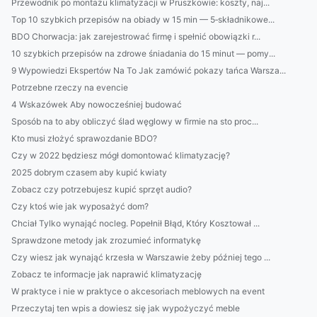
Przewodnik po montażu klimatyzacji w Pruszkowie: koszty, naj...
Top 10 szybkich przepisów na obiady w 15 min — 5‑składnikowe...
BDO Chorwacja: jak zarejestrować firmę i spełnić obowiązki r...
10 szybkich przepisów na zdrowe śniadania do 15 minut — pomy...
9 Wypowiedzi Ekspertów Na To Jak zamówić pokazy tańca Warsza...
Potrzebne rzeczy na evencie
4 Wskazówek Aby nowocześniej budować
Sposób na to aby obliczyć ślad węglowy w firmie na sto proc...
Kto musi złożyć sprawozdanie BDO?
Czy w 2022 będziesz mógł domontować klimatyzację?
2025 dobrym czasem aby kupić kwiaty
Zobacz czy potrzebujesz kupić sprzęt audio?
Czy ktoś wie jak wyposażyć dom?
Chciał Tylko wynająć nocleg. Popełnił Błąd, Który Kosztował ...
Sprawdzone metody jak zrozumieć informatykę
Czy wiesz jak wynająć krzesła w Warszawie żeby później tego ...
Zobacz te informacje jak naprawić klimatyzację
W praktyce i nie w praktyce o akcesoriach meblowych na event
Przeczytaj ten wpis a dowiesz się jak wypożyczyć meble