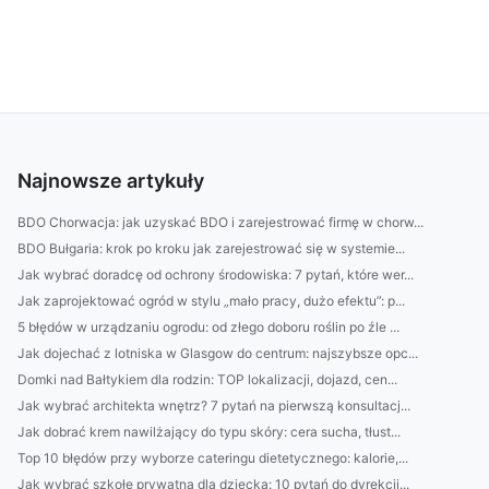
Najnowsze artykuły
BDO Chorwacja: jak uzyskać BDO i zarejestrować firmę w chorw...
BDO Bułgaria: krok po kroku jak zarejestrować się w systemie...
Jak wybrać doradcę od ochrony środowiska: 7 pytań, które wer...
Jak zaprojektować ogród w stylu „mało pracy, dużo efektu”: p...
5 błędów w urządzaniu ogrodu: od złego doboru roślin po źle ...
Jak dojechać z lotniska w Glasgow do centrum: najszybsze opc...
Domki nad Bałtykiem dla rodzin: TOP lokalizacji, dojazd, cen...
Jak wybrać architekta wnętrz? 7 pytań na pierwszą konsultacj...
Jak dobrać krem nawilżający do typu skóry: cera sucha, tłust...
Top 10 błędów przy wyborze cateringu dietetycznego: kalorie,...
Jak wybrać szkołę prywatną dla dziecka: 10 pytań do dyrekcji...