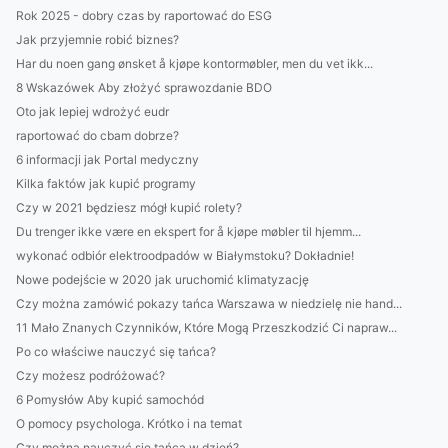
Rok 2025 - dobry czas by raportować do ESG
Jak przyjemnie robić biznes?
Har du noen gang ønsket å kjøpe kontormøbler, men du vet ikk...
8 Wskazówek Aby złożyć sprawozdanie BDO
Oto jak lepiej wdrożyć eudr
raportować do cbam dobrze?
6 informacji jak Portal medyczny
Kilka faktów jak kupić programy
Czy w 2021 będziesz mógł kupić rolety?
Du trenger ikke være en ekspert for å kjøpe møbler til hjemm...
wykonać odbiór elektroodpadów w Białymstoku? Dokładnie!
Nowe podejście w 2020 jak uruchomić klimatyzację
Czy można zamówić pokazy tańca Warszawa w niedzielę nie hand...
11 Mało Znanych Czynników, Które Mogą Przeszkodzić Ci napraw...
Po co właściwe nauczyć się tańca?
Czy możesz podróżować?
6 Pomysłów Aby kupić samochód
O pomocy psychologa. Krótko i na temat
Czy można nauczyć się tańca w dzień?