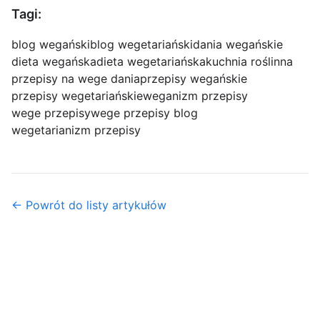
Tagi:
blog wegański
blog wegetariański
dania wegańskie
dieta wegańska
dieta wegetariańska
kuchnia roślinna
przepisy na wege dania
przepisy wegańskie
przepisy wegetariańskie
weganizm przepisy
wege przepisy
wege przepisy blog
wegetarianizm przepisy
← Powrót do listy artykułów