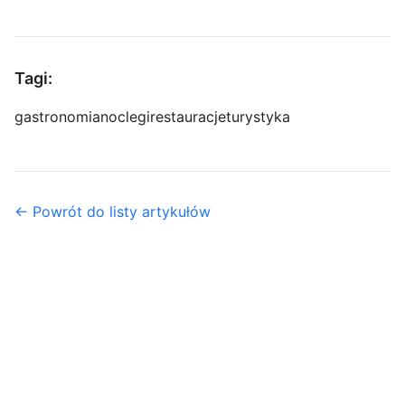
Tagi:
gastronomia
noclegi
restauracje
turystyka
← Powrót do listy artykułów