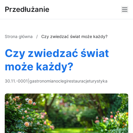
Przedłużanie
Strona główna
/
Czy zwiedzać świat może każdy?
Czy zwiedzać świat
może każdy?
30.11.-0001
|
gastronomia
noclegi
restauracje
turystyka