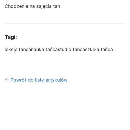
Chodzenie na zajęcia tan
Tagi:
lekcje tańca
nauka tańca
studio tańca
szkoła tańca
← Powrót do listy artykułów