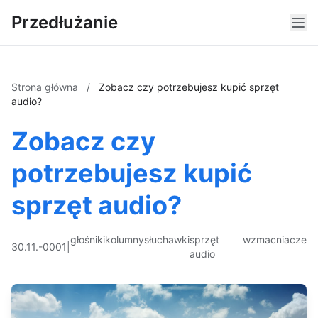
Przedłużanie
Strona główna
/
Zobacz czy potrzebujesz kupić sprzęt
audio?
Zobacz czy
potrzebujesz kupić
sprzęt audio?
głośniki
kolumny
słuchawki
sprzęt
wzmacniacze
30.11.-0001
|
audio