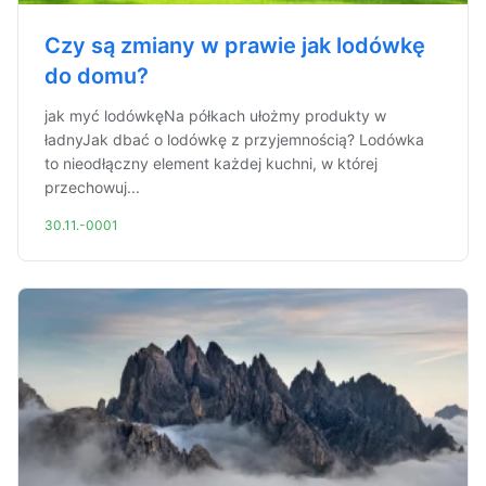
Czy są zmiany w prawie jak lodówkę
do domu?
jak myć lodówkęNa półkach ułożmy produkty w
ładnyJak dbać o lodówkę z przyjemnością? Lodówka
to nieodłączny element każdej kuchni, w której
przechowuj...
30.11.-0001