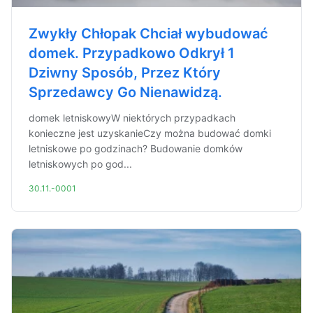
Zwykły Chłopak Chciał wybudować
domek. Przypadkowo Odkrył 1
Dziwny Sposób, Przez Który
Sprzedawcy Go Nienawidzą.
domek letniskowyW niektórych przypadkach
konieczne jest uzyskanieCzy można budować domki
letniskowe po godzinach? Budowanie domków
letniskowych po god...
30.11.-0001