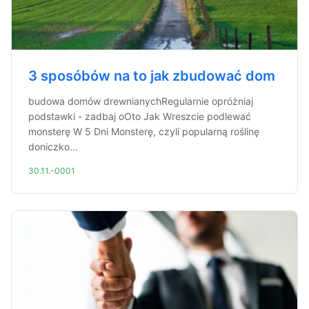
3 sposóbów na to jak zbudować dom
budowa domów drewnianychRegularnie opróżniaj
podstawki - zadbaj oOto Jak Wreszcie podlewać
monsterę W 5 Dni Monsterę, czyli popularną roślinę
doniczko...
30.11.-0001