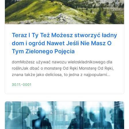
Teraz I Ty Też Możesz stworzyć ładny
dom i ogród Nawet Jeśli Nie Masz O
Tym Zielonego Pojęcia
domMożesz używać nawozu wieloskładnikowego dla
roślinJak dbać o monsterę Od Ręki Monsterę Od Ręki,
znana także jako deliciosa, to jedna z najpopularni...
30.11.-0001