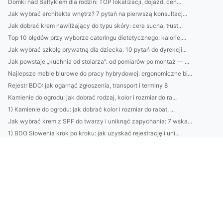
Domki nad Bałtykiem dla rodzin: TOP lokalizacji, dojazd, cen...
Jak wybrać architekta wnętrz? 7 pytań na pierwszą konsultacj...
Jak dobrać krem nawilżający do typu skóry: cera sucha, tłust...
Top 10 błędów przy wyborze cateringu dietetycznego: kalorie,...
Jak wybrać szkołę prywatną dla dziecka: 10 pytań do dyrekcji...
Jak powstaje „kuchnia od stolarza”: od pomiarów po montaż — ...
Najlepsze meble biurowe do pracy hybrydowej: ergonomiczne bi...
Rejestr BDO: jak ogarnąć zgłoszenia, transport i terminy 8
Kamienie do ogrodu: jak dobrać rodzaj, kolor i rozmiar do ra...
1) Kamienie do ogrodu: jak dobrać kolor i rozmiar do rabat, ...
Jak wybrać krem z SPF do twarzy i uniknąć zapychania: 7 wska...
1) BDO Słowenia krok po kroku: jak uzyskać rejestrację i uni...
10) BDO Litwa – koszty i opłaty: ile naprawdę trzeba przygot...
Jak oszczędzać bez wyrzeczeń: 10 mikro-nawyków, które oszczę...
Poradnik: jak wybrać najlepszy domek nad Bałtykiem — porówna...
BDO w Luksemburgu: przewodnik dla polskich przedsiębiorców, ...
Retinol, peptydy, kwas hialuronowy — jak wybrać skuteczny kr...
12 naturalnych kosmetyków, które naprawdę działają na zmarsz...
Outsourcing środowiskowy: jak firmy redukują koszty, minimal...