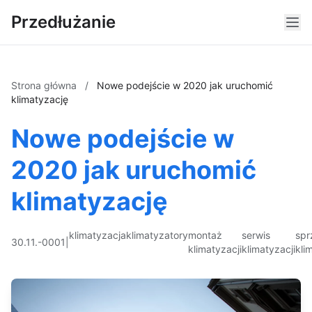
Przedłużanie
Strona główna
/
Nowe podejście w 2020 jak uruchomić
klimatyzację
Nowe podejście w
2020 jak uruchomić
klimatyzację
klimatyzacja
klimatyzatory
montaż
serwis
spr
30.11.-0001
|
klimatyzacji
klimatyzacji
kli