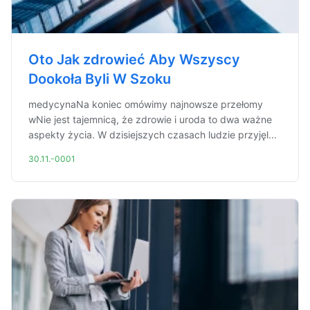
Oto Jak zdrowieć Aby Wszyscy
Dookoła Byli W Szoku
medycynaNa koniec omówimy najnowsze przełomy
wNie jest tajemnicą, że zdrowie i uroda to dwa ważne
aspekty życia. W dzisiejszych czasach ludzie przyjęl...
30.11.-0001