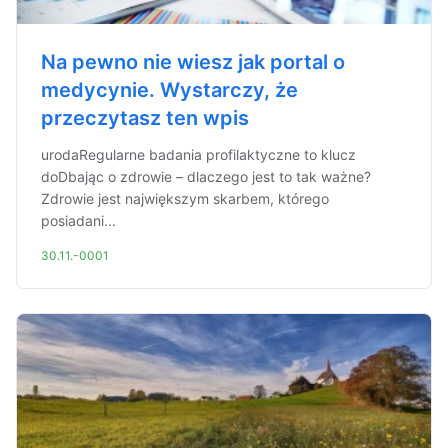
Na pewno nie wiesz jak portal o
medycynie. Wystarczy, że
przeczytasz ten wpis
urodaRegularne badania profilaktyczne to klucz
doDbając o zdrowie – dlaczego jest to tak ważne?
Zdrowie jest największym skarbem, którego
posiadani...
30.11.-0001