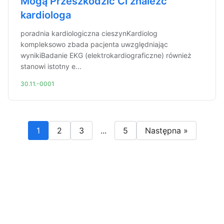
Mogą Przeszkodzić Ci znaleźć
kardiologa
poradnia kardiologiczna cieszynKardiolog
kompleksowo zbada pacjenta uwzględniając
wynikiBadanie EKG (elektrokardiograficzne) również
stanowi istotny e...
30.11.-0001
1
2
3
...
5
Następna »