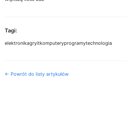
Tagi:
elektronika
gry
it
komputery
programy
technologia
← Powrót do listy artykułów