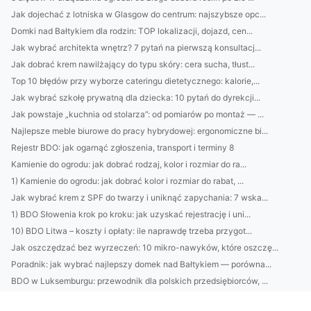
Jak dojechać z lotniska w Glasgow do centrum: najszybsze opc...
Domki nad Bałtykiem dla rodzin: TOP lokalizacji, dojazd, cen...
Jak wybrać architekta wnętrz? 7 pytań na pierwszą konsultacj...
Jak dobrać krem nawilżający do typu skóry: cera sucha, tłust...
Top 10 błędów przy wyborze cateringu dietetycznego: kalorie,...
Jak wybrać szkołę prywatną dla dziecka: 10 pytań do dyrekcji...
Jak powstaje „kuchnia od stolarza”: od pomiarów po montaż — ...
Najlepsze meble biurowe do pracy hybrydowej: ergonomiczne bi...
Rejestr BDO: jak ogarnąć zgłoszenia, transport i terminy 8
Kamienie do ogrodu: jak dobrać rodzaj, kolor i rozmiar do ra...
1) Kamienie do ogrodu: jak dobrać kolor i rozmiar do rabat, ...
Jak wybrać krem z SPF do twarzy i uniknąć zapychania: 7 wska...
1) BDO Słowenia krok po kroku: jak uzyskać rejestrację i uni...
10) BDO Litwa – koszty i opłaty: ile naprawdę trzeba przygot...
Jak oszczędzać bez wyrzeczeń: 10 mikro-nawyków, które oszczę...
Poradnik: jak wybrać najlepszy domek nad Bałtykiem — porówna...
BDO w Luksemburgu: przewodnik dla polskich przedsiębiorców, ...
Retinol, peptydy, kwas hialuronowy — jak wybrać skuteczny kr...