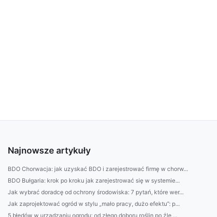
Najnowsze artykuły
BDO Chorwacja: jak uzyskać BDO i zarejestrować firmę w chorw...
BDO Bułgaria: krok po kroku jak zarejestrować się w systemie...
Jak wybrać doradcę od ochrony środowiska: 7 pytań, które wer...
Jak zaprojektować ogród w stylu „mało pracy, dużo efektu”: p...
5 błędów w urządzaniu ogrodu: od złego doboru roślin po źle ...