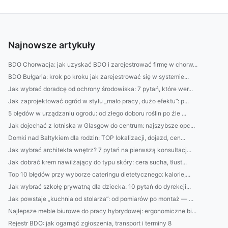
Najnowsze artykuły
BDO Chorwacja: jak uzyskać BDO i zarejestrować firmę w chorw...
BDO Bułgaria: krok po kroku jak zarejestrować się w systemie...
Jak wybrać doradcę od ochrony środowiska: 7 pytań, które wer...
Jak zaprojektować ogród w stylu „mało pracy, dużo efektu”: p...
5 błędów w urządzaniu ogrodu: od złego doboru roślin po źle ...
Jak dojechać z lotniska w Glasgow do centrum: najszybsze opc...
Domki nad Bałtykiem dla rodzin: TOP lokalizacji, dojazd, cen...
Jak wybrać architekta wnętrz? 7 pytań na pierwszą konsultacj...
Jak dobrać krem nawilżający do typu skóry: cera sucha, tłust...
Top 10 błędów przy wyborze cateringu dietetycznego: kalorie,...
Jak wybrać szkołę prywatną dla dziecka: 10 pytań do dyrekcji...
Jak powstaje „kuchnia od stolarza”: od pomiarów po montaż — ...
Najlepsze meble biurowe do pracy hybrydowej: ergonomiczne bi...
Rejestr BDO: jak ogarnąć zgłoszenia, transport i terminy 8