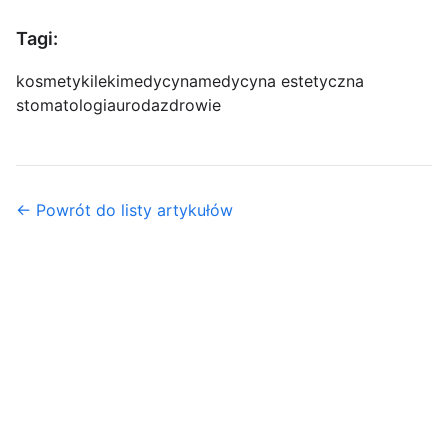
Tagi:
kosmetyki
leki
medycyna
medycyna estetyczna
stomatologia
uroda
zdrowie
← Powrót do listy artykułów