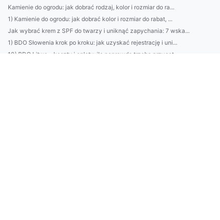
Kamienie do ogrodu: jak dobrać rodzaj, kolor i rozmiar do ra...
1) Kamienie do ogrodu: jak dobrać kolor i rozmiar do rabat, ...
Jak wybrać krem z SPF do twarzy i uniknąć zapychania: 7 wska...
1) BDO Słowenia krok po kroku: jak uzyskać rejestrację i uni...
10) BDO Litwa – koszty i opłaty: ile naprawdę trzeba przygot...
Jak oszczędzać bez wyrzeczeń: 10 mikro-nawyków, które oszczę...
Poradnik: jak wybrać najlepszy domek nad Bałtykiem — porówna...
BDO w Luksemburgu: przewodnik dla polskich przedsiębiorców, ...
Retinol, peptydy, kwas hialuronowy — jak wybrać skuteczny kr...
12 naturalnych kosmetyków, które naprawdę działają na zmarsz...
Outsourcing środowiskowy: jak firmy redukują koszty, minimal...
Lucid Air vs Tesla Model S: czy luksusowy elektryk rzeczywiś...
OKIR vs MOHU: które usługi wybrać dla firmy? Porównanie kosz...
Sprawozdania RENTRI: krok po kroku — jak przygotować, najczę...
BDO Słowacja: jak zarejestrować się i spełnić obowiązki doty...
Przewodnik po montażu klimatyzacji w Pruszkowie: koszty, naj...
Top 10 szybkich przepisów na obiady w 15 min — 5‑składnikowe...
BDO Chorwacja: jak zarejestrować firmę i spełnić obowiązki r...
10 szybkich przepisów na zdrowe śniadania do 15 minut — pomy...