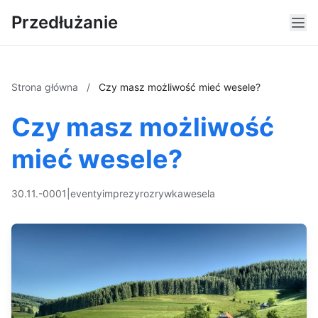
Przedłużanie
Strona główna
/
Czy masz możliwość mieć wesele?
Czy masz możliwość
mieć wesele?
30.11.-0001
|
eventy
imprezy
rozrywka
wesela