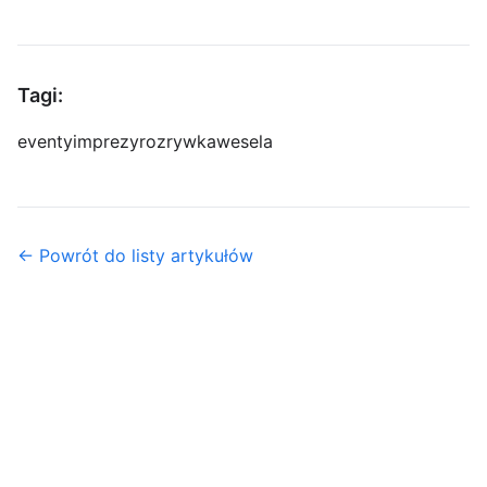
Tagi:
eventy
imprezy
rozrywka
wesela
← Powrót do listy artykułów