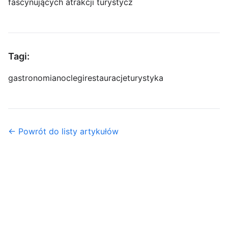
fascynujących atrakcji turystycz
Tagi:
gastronomia
noclegi
restauracje
turystyka
← Powrót do listy artykułów