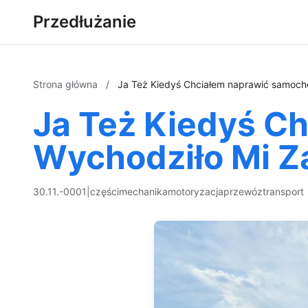
Przedłużanie
Strona główna
/
Ja Też Kiedyś Chciałem naprawić samoch
Ja Też Kiedyś C
Wychodziło Mi Z
30.11.-0001
|
części
mechanika
motoryzacja
przewóz
transport