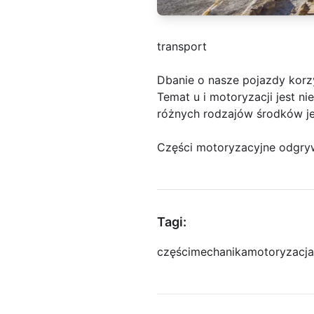
transport
Dbanie o nasze pojazdy korz
Temat u i motoryzacji jest n
różnych rodzajów środków jes
Części motoryzacyjne odgryw
Tagi:
części
mechanika
motoryzacja