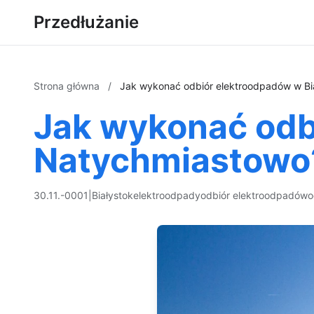
Przedłużanie
Strona główna
/
Jak wykonać odbiór elektroodpadów w B
Jak wykonać odb
Natychmiastowo
30.11.-0001
|
Białystok
elektroodpady
odbiór elektroodpadów
o