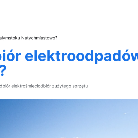
iałymstoku Natychmiastowo?
iór elektroodpadó
?
dbiór elektrośmieci
odbiór zużytego sprzętu