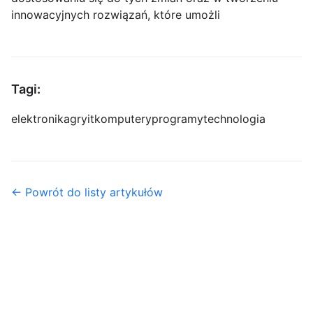
innowacyjnych rozwiązań, które umożli
Tagi:
elektronika
gry
it
komputery
programy
technologia
← Powrót do listy artykułów