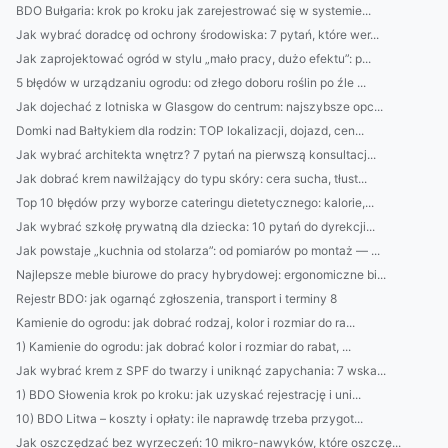
BDO Bułgaria: krok po kroku jak zarejestrować się w systemie...
Jak wybrać doradcę od ochrony środowiska: 7 pytań, które wer...
Jak zaprojektować ogród w stylu „mało pracy, dużo efektu”: p...
5 błędów w urządzaniu ogrodu: od złego doboru roślin po źle ...
Jak dojechać z lotniska w Glasgow do centrum: najszybsze opc...
Domki nad Bałtykiem dla rodzin: TOP lokalizacji, dojazd, cen...
Jak wybrać architekta wnętrz? 7 pytań na pierwszą konsultacj...
Jak dobrać krem nawilżający do typu skóry: cera sucha, tłust...
Top 10 błędów przy wyborze cateringu dietetycznego: kalorie,...
Jak wybrać szkołę prywatną dla dziecka: 10 pytań do dyrekcji...
Jak powstaje „kuchnia od stolarza”: od pomiarów po montaż — ...
Najlepsze meble biurowe do pracy hybrydowej: ergonomiczne bi...
Rejestr BDO: jak ogarnąć zgłoszenia, transport i terminy 8
Kamienie do ogrodu: jak dobrać rodzaj, kolor i rozmiar do ra...
1) Kamienie do ogrodu: jak dobrać kolor i rozmiar do rabat, ...
Jak wybrać krem z SPF do twarzy i uniknąć zapychania: 7 wska...
1) BDO Słowenia krok po kroku: jak uzyskać rejestrację i uni...
10) BDO Litwa – koszty i opłaty: ile naprawdę trzeba przygot...
Jak oszczędzać bez wyrzeczeń: 10 mikro-nawyków, które oszczę...