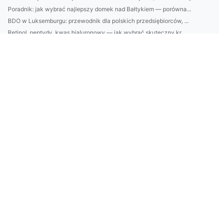
Poradnik: jak wybrać najlepszy domek nad Bałtykiem — porówna...
BDO w Luksemburgu: przewodnik dla polskich przedsiębiorców, ...
Retinol, peptydy, kwas hialuronowy — jak wybrać skuteczny kr...
12 naturalnych kosmetyków, które naprawdę działają na zmarsz...
Outsourcing środowiskowy: jak firmy redukują koszty, minimal...
Lucid Air vs Tesla Model S: czy luksusowy elektryk rzeczywiś...
OKIR vs MOHU: które usługi wybrać dla firmy? Porównanie kosz...
Sprawozdania RENTRI: krok po kroku — jak przygotować, najczę...
BDO Słowacja: jak zarejestrować się i spełnić obowiązki doty...
Przewodnik po montażu klimatyzacji w Pruszkowie: koszty, naj...
Top 10 szybkich przepisów na obiady w 15 min — 5‑składnikowe...
BDO Chorwacja: jak zarejestrować firmę i spełnić obowiązki r...
10 szybkich przepisów na zdrowe śniadania do 15 minut — pomy...
9 Wypowiedzi Ekspertów Na To Jak zamówić pokazy tańca Warsza...
Potrzebne rzeczy na evencie
4 Wskazówek Aby nowocześniej budować
Sposób na to aby obliczyć ślad węglowy w firmie na sto proc...
Kto musi złożyć sprawozdanie BDO?