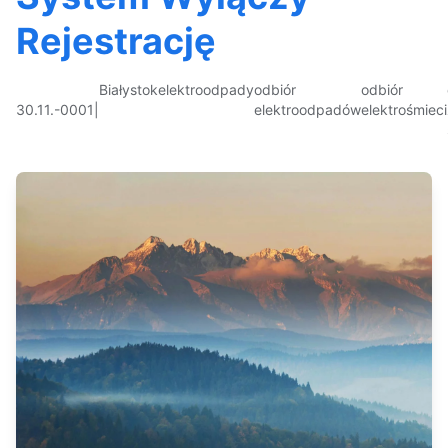
Rejestrację
Białystok
elektroodpady
odbiór
odbiór
30.11.-0001
|
elektroodpadów
elektrośmieci