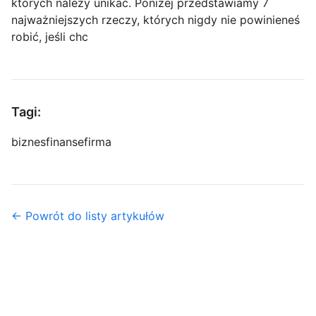
których należy unikać. Poniżej przedstawiamy 7
najważniejszych rzeczy, których nigdy nie powinieneś
robić, jeśli chc
Tagi:
biznes
finanse
firma
← Powrót do listy artykułów