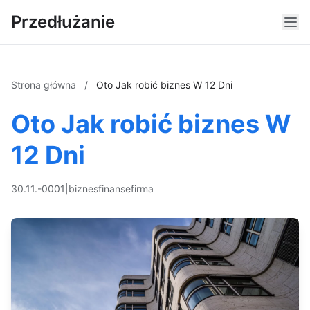
Przedłużanie
Strona główna
/
Oto Jak robić biznes W 12 Dni
Oto Jak robić biznes W
12 Dni
30.11.-0001
|
biznes
finanse
firma