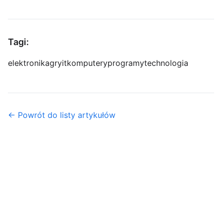
Tagi:
elektronika
gry
it
komputery
programy
technologia
← Powrót do listy artykułów