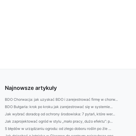
Najnowsze artykuły
BDO Chorwacja: jak uzyskać BDO i zarejestrować firmę w chorw...
BDO Bułgaria: krok po kroku jak zarejestrować się w systemie...
Jak wybrać doradcę od ochrony środowiska: 7 pytań, które wer...
Jak zaprojektować ogród w stylu „mało pracy, dużo efektu”: p...
5 błędów w urządzaniu ogrodu: od złego doboru roślin po źle ...
Jak dojechać z lotniska w Glasgow do centrum: najszybsze opc...