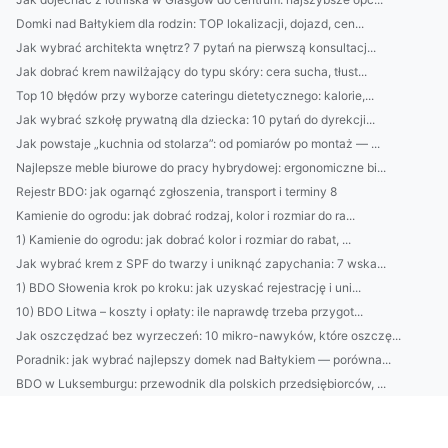
Domki nad Bałtykiem dla rodzin: TOP lokalizacji, dojazd, cen...
Jak wybrać architekta wnętrz? 7 pytań na pierwszą konsultacj...
Jak dobrać krem nawilżający do typu skóry: cera sucha, tłust...
Top 10 błędów przy wyborze cateringu dietetycznego: kalorie,...
Jak wybrać szkołę prywatną dla dziecka: 10 pytań do dyrekcji...
Jak powstaje „kuchnia od stolarza”: od pomiarów po montaż — ...
Najlepsze meble biurowe do pracy hybrydowej: ergonomiczne bi...
Rejestr BDO: jak ogarnąć zgłoszenia, transport i terminy 8
Kamienie do ogrodu: jak dobrać rodzaj, kolor i rozmiar do ra...
1) Kamienie do ogrodu: jak dobrać kolor i rozmiar do rabat, ...
Jak wybrać krem z SPF do twarzy i uniknąć zapychania: 7 wska...
1) BDO Słowenia krok po kroku: jak uzyskać rejestrację i uni...
10) BDO Litwa – koszty i opłaty: ile naprawdę trzeba przygot...
Jak oszczędzać bez wyrzeczeń: 10 mikro-nawyków, które oszczę...
Poradnik: jak wybrać najlepszy domek nad Bałtykiem — porówna...
BDO w Luksemburgu: przewodnik dla polskich przedsiębiorców, ...
Retinol, peptydy, kwas hialuronowy — jak wybrać skuteczny kr...
12 naturalnych kosmetyków, które naprawdę działają na zmarsz...