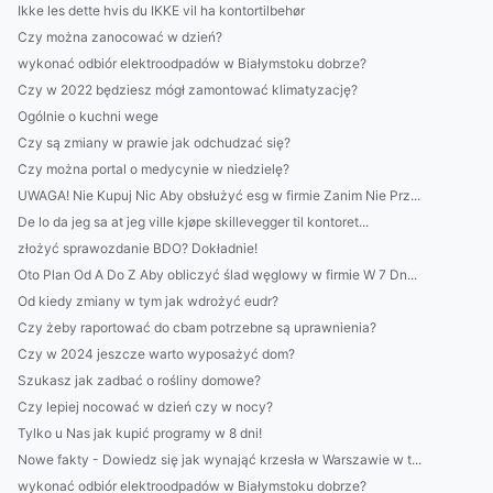
Ikke les dette hvis du IKKE vil ha kontortilbehør
Czy można zanocować w dzień?
wykonać odbiór elektroodpadów w Białymstoku dobrze?
Czy w 2022 będziesz mógł zamontować klimatyzację?
Ogólnie o kuchni wege
Czy są zmiany w prawie jak odchudzać się?
Czy można portal o medycynie w niedzielę?
UWAGA! Nie Kupuj Nic Aby obsłużyć esg w firmie Zanim Nie Prz...
De lo da jeg sa at jeg ville kjøpe skillevegger til kontoret...
złożyć sprawozdanie BDO? Dokładnie!
Oto Plan Od A Do Z Aby obliczyć ślad węglowy w firmie W 7 Dn...
Od kiedy zmiany w tym jak wdrożyć eudr?
Czy żeby raportować do cbam potrzebne są uprawnienia?
Czy w 2024 jeszcze warto wyposażyć dom?
Szukasz jak zadbać o rośliny domowe?
Czy lepiej nocować w dzień czy w nocy?
Tylko u Nas jak kupić programy w 8 dni!
Nowe fakty - Dowiedz się jak wynająć krzesła w Warszawie w t...
wykonać odbiór elektroodpadów w Białymstoku dobrze?