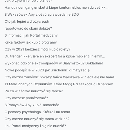
Jak przyjemnie robić biznes?
Har du noen gang ønsket å kjøpe kontormøbler, men du vet ikk...
8 Wskazówek Aby złożyć sprawozdanie BDO
Oto jak lepiej wdrożyć eudr
raportować do cbam dobrze?
6 informacji jak Portal medyczny
Kilka faktów jak kupić programy
Czy w 2021 będziesz mógł kupić rolety?
Du trenger ikke være en ekspert for å kjøpe møbler til hjemm...
wykonać odbiór elektroodpadów w Białymstoku? Dokładnie!
Nowe podejście w 2020 jak uruchomić klimatyzację
Czy można zamówić pokazy tańca Warszawa w niedzielę nie hand...
11 Mało Znanych Czynników, Które Mogą Przeszkodzić Ci napraw...
Po co właściwe nauczyć się tańca?
Czy możesz podróżować?
6 Pomysłów Aby kupić samochód
O pomocy psychologa. Krótko i na temat
Czy można nauczyć się tańca w dzień?
Jak Portal medyczny i się nie nudzić?