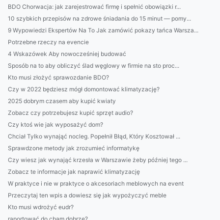
BDO Chorwacja: jak zarejestrować firmę i spełnić obowiązki r...
10 szybkich przepisów na zdrowe śniadania do 15 minut — pomy...
9 Wypowiedzi Ekspertów Na To Jak zamówić pokazy tańca Warsza...
Potrzebne rzeczy na evencie
4 Wskazówek Aby nowocześniej budować
Sposób na to aby obliczyć ślad węglowy w firmie na sto proc...
Kto musi złożyć sprawozdanie BDO?
Czy w 2022 będziesz mógł domontować klimatyzację?
2025 dobrym czasem aby kupić kwiaty
Zobacz czy potrzebujesz kupić sprzęt audio?
Czy ktoś wie jak wyposażyć dom?
Chciał Tylko wynająć nocleg. Popełnił Błąd, Który Kosztował ...
Sprawdzone metody jak zrozumieć informatykę
Czy wiesz jak wynająć krzesła w Warszawie żeby później tego ...
Zobacz te informacje jak naprawić klimatyzację
W praktyce i nie w praktyce o akcesoriach meblowych na event
Przeczytaj ten wpis a dowiesz się jak wypożyczyć meble
Kto musi wdrożyć eudr?
raportować do cbam dobrze?