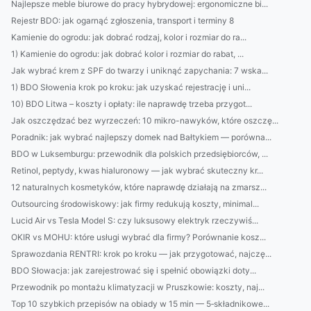
Najlepsze meble biurowe do pracy hybrydowej: ergonomiczne bi...
Rejestr BDO: jak ogarnąć zgłoszenia, transport i terminy 8
Kamienie do ogrodu: jak dobrać rodzaj, kolor i rozmiar do ra...
1) Kamienie do ogrodu: jak dobrać kolor i rozmiar do rabat, ...
Jak wybrać krem z SPF do twarzy i uniknąć zapychania: 7 wska...
1) BDO Słowenia krok po kroku: jak uzyskać rejestrację i uni...
10) BDO Litwa – koszty i opłaty: ile naprawdę trzeba przygot...
Jak oszczędzać bez wyrzeczeń: 10 mikro-nawyków, które oszczę...
Poradnik: jak wybrać najlepszy domek nad Bałtykiem — porówna...
BDO w Luksemburgu: przewodnik dla polskich przedsiębiorców, ...
Retinol, peptydy, kwas hialuronowy — jak wybrać skuteczny kr...
12 naturalnych kosmetyków, które naprawdę działają na zmarsz...
Outsourcing środowiskowy: jak firmy redukują koszty, minimal...
Lucid Air vs Tesla Model S: czy luksusowy elektryk rzeczywiś...
OKIR vs MOHU: które usługi wybrać dla firmy? Porównanie kosz...
Sprawozdania RENTRI: krok po kroku — jak przygotować, najczę...
BDO Słowacja: jak zarejestrować się i spełnić obowiązki doty...
Przewodnik po montażu klimatyzacji w Pruszkowie: koszty, naj...
Top 10 szybkich przepisów na obiady w 15 min — 5‑składnikowe...