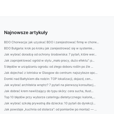
Najnowsze artykuły
BDO Chorwacja: jak uzyskać BDO i zarejestrować firmę w chorw...
BDO Bułgaria: krok po kroku jak zarejestrować się w systemie...
Jak wybrać doradcę od ochrony środowiska: 7 pytań, które wer...
Jak zaprojektować ogród w stylu „mało pracy, dużo efektu”: p...
5 błędów w urządzaniu ogrodu: od złego doboru roślin po źle ...
Jak dojechać z lotniska w Glasgow do centrum: najszybsze opc...
Domki nad Bałtykiem dla rodzin: TOP lokalizacji, dojazd, cen...
Jak wybrać architekta wnętrz? 7 pytań na pierwszą konsultacj...
Jak dobrać krem nawilżający do typu skóry: cera sucha, tłust...
Top 10 błędów przy wyborze cateringu dietetycznego: kalorie,...
Jak wybrać szkołę prywatną dla dziecka: 10 pytań do dyrekcji...
Jak powstaje „kuchnia od stolarza”: od pomiarów po montaż — ...