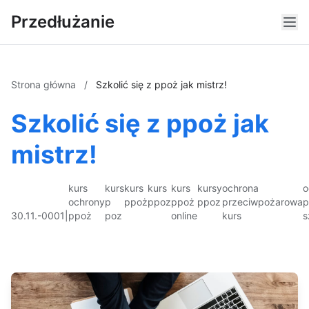
Przedłużanie
Strona główna
/
Szkolić się z ppoż jak mistrz!
Szkolić się z ppoż jak
mistrz!
kurs
kurs
kurs
kurs
kurs
kursy
ochrona
o
ochrony
p
ppoż
ppoz
ppoż
ppoz
przeciwpożarowa
p
30.11.-0001
|
ppoż
poz
online
kurs
s