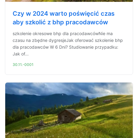
Czy w 2024 warto poświęcić czas
aby szkolić z bhp pracodawców
szkolenie okresowe bhp dla pracodawcówNie ma
czasu na zbędne dygresjeJak oferować szkolenie bhp
dla pracodawców W 6 Dni? Studiowanie przypadku:
Jak of...
30.11.-0001