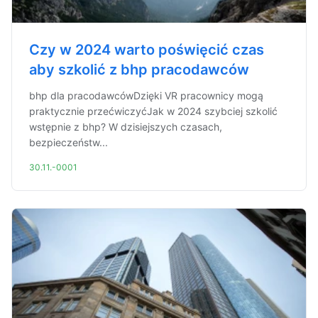
Czy w 2024 warto poświęcić czas
aby szkolić z bhp pracodawców
bhp dla pracodawcówDzięki VR pracownicy mogą
praktycznie przećwiczyćJak w 2024 szybciej szkolić
wstępnie z bhp? W dzisiejszych czasach,
bezpieczeństw...
30.11.-0001