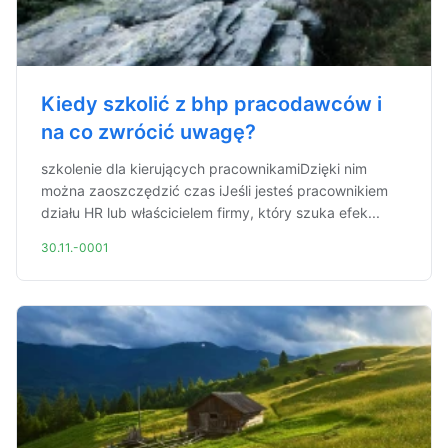
Kiedy szkolić z bhp pracodawców i
na co zwrócić uwagę?
szkolenie dla kierujących pracownikamiDzięki nim
można zaoszczędzić czas iJeśli jesteś pracownikiem
działu HR lub właścicielem firmy, który szuka efek...
30.11.-0001