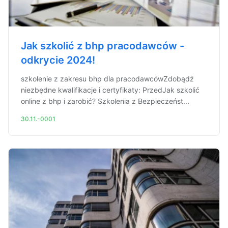
Jak szkolić z bhp pracodawców -
odkrycie 2024!
szkolenie z zakresu bhp dla pracodawcówZdobądź
niezbędne kwalifikacje i certyfikaty: PrzedJak szkolić
online z bhp i zarobić? Szkolenia z Bezpieczeńst...
30.11.-0001