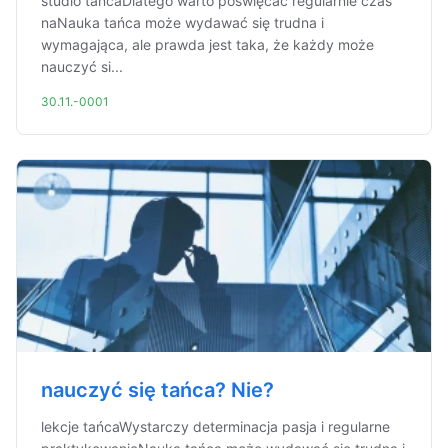
studio tańcaDlatego warto poświęcać regularnie czas
naNauka tańca może wydawać się trudna i
wymagająca, ale prawda jest taka, że każdy może
nauczyć si...
30.11.-0001
nauczyć się tańca? Nie?
lekcje tańcaWystarczy determinacja pasja i regularne