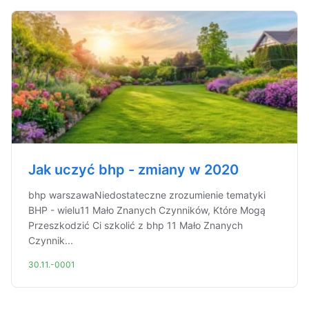
Jak uczyć bhp - zmiany w 2020
bhp warszawaNiedostateczne zrozumienie tematyki
BHP - wielu11 Mało Znanych Czynników, Które Mogą
Przeszkodzić Ci szkolić z bhp 11 Mało Znanych
Czynnik...
30.11.-0001