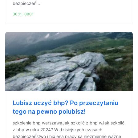
bezpieczeń...
30.11.-0001
Lubisz uczyć bhp? Po przeczytaniu
tego na pewno polubisz!
szkolenie bhp warszawaJak szkolić z bhp wJak szkolić
z bhp w roku 2024? W dzisiejszych czasach
bezpieczeństwo i higiena pracy są niezmiernie ważne