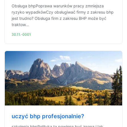
Obsługa bhpPoprawa warunków pracy zmniejsza
ryzyko wypadkówCzy obsługiwać firmy z zakresu bhp
jest trudno? Obsługa firm z zakresu BHP może być
traktow...
30.11.-0001
uczyć bhp profesjonalnie?
szkolenia bhpPolityka ta powinna być znana iJak