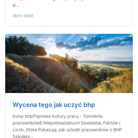
d...
30.11.-0001
Wycena tego jak uczyć bhp
kursy bhpPoprawa kultury pracy - Szkolenie
pracowników6 Niepodważalnych Dowodów, Faktów I
Liczb, Które Pokazują Jak szkolić pracowników z BHP
Szkoleni...