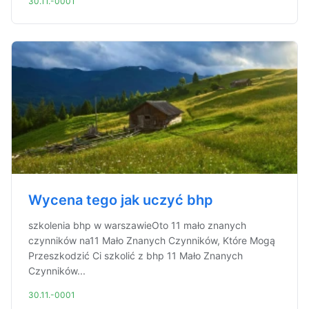
30.11.-0001
Wycena tego jak uczyć bhp
szkolenia bhp w warszawieOto 11 mało znanych
czynników na11 Mało Znanych Czynników, Które Mogą
Przeszkodzić Ci szkolić z bhp 11 Mało Znanych
Czynników...
30.11.-0001