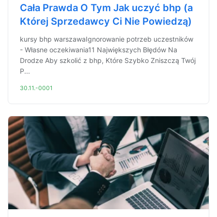
Cała Prawda O Tym Jak uczyć bhp (a
Której Sprzedawcy Ci Nie Powiedzą)
kursy bhp warszawaIgnorowanie potrzeb uczestników
- Własne oczekiwania11 Największych Błędów Na
Drodze Aby szkolić z bhp, Które Szybko Zniszczą Twój
P...
30.11.-0001