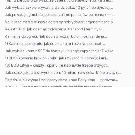
Top 10 błędów przy wyborze cateringu dietetycznego: kalorie,...
Jak wybrać szkołę prywatną dla dziecka: 10 pytań do dyrekcji...
Jak powstaje „kuchnia od stolarza”: od pomiarów po montaż — ...
Najlepsze meble biurowe do pracy hybrydowej: ergonomiczne bi...
Rejestr BDO: jak ogarnąć zgłoszenia, transport i terminy 8
Kamienie do ogrodu: jak dobrać rodzaj, kolor i rozmiar do ra...
1) Kamienie do ogrodu: jak dobrać kolor i rozmiar do rabat, ...
Jak wybrać krem z SPF do twarzy i uniknąć zapychania: 7 wska...
1) BDO Słowenia krok po kroku: jak uzyskać rejestrację i uni...
10) BDO Litwa – koszty i opłaty: ile naprawdę trzeba przygot...
Jak oszczędzać bez wyrzeczeń: 10 mikro-nawyków, które oszczę...
Poradnik: jak wybrać najlepszy domek nad Bałtykiem — porówna...
BDO w Luksemburgu: przewodnik dla polskich przedsiębiorców, ...
Retinol, peptydy, kwas hialuronowy — jak wybrać skuteczny kr...
12 naturalnych kosmetyków, które naprawdę działają na zmarsz...
Outsourcing środowiskowy: jak firmy redukują koszty, minimal...
Lucid Air vs Tesla Model S: czy luksusowy elektryk rzeczywiś...
OKIR vs MOHU: które usługi wybrać dla firmy? Porównanie kosz...
Sprawozdania RENTRI: krok po kroku — jak przygotować, najczę...