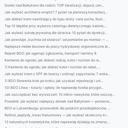
Domki nad Bałtykiem dla rodzin: TOP lokalizacji, dojazd, cen...
Jak wybrać architekta wnętrz? 7 pytań na pierwszą konsultacj...
Jak dobrać krem nawilżający do typu skóry: cera sucha, tłust...
Top 10 błędów przy wyborze cateringu dietetycznego: kalorie,...
Jak wybrać szkołę prywatną dla dziecka: 10 pytań do dyrekcji...
Jak powstaje „kuchnia od stolarza”: od pomiarów po montaż — ...
Najlepsze meble biurowe do pracy hybrydowej: ergonomiczne bi...
Rejestr BDO: jak ogarnąć zgłoszenia, transport i terminy 8
Kamienie do ogrodu: jak dobrać rodzaj, kolor i rozmiar do ra...
1) Kamienie do ogrodu: jak dobrać kolor i rozmiar do rabat, ...
Jak wybrać krem z SPF do twarzy i uniknąć zapychania: 7 wska...
1) BDO Słowenia krok po kroku: jak uzyskać rejestrację i uni...
10) BDO Litwa – koszty i opłaty: ile naprawdę trzeba przygot...
Jak oszczędzać bez wyrzeczeń: 10 mikro-nawyków, które oszczę...
Poradnik: jak wybrać najlepszy domek nad Bałtykiem — porówna...
BDO w Luksemburgu: przewodnik dla polskich przedsiębiorców, ...
Retinol, peptydy, kwas hialuronowy — jak wybrać skuteczny kr...
12 naturalnych kosmetyków, które naprawdę działają na zmarsz...