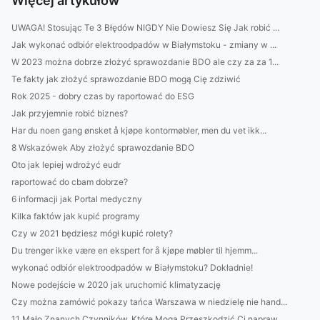
Więcej artykułów
UWAGA! Stosując Te 3 Błędów NIGDY Nie Dowiesz Się Jak robić ...
Jak wykonać odbiór elektroodpadów w Białymstoku - zmiany w ...
W 2023 można dobrze złożyć sprawozdanie BDO ale czy za za 1...
Te fakty jak złożyć sprawozdanie BDO mogą Cię zdziwić
Rok 2025 - dobry czas by raportować do ESG
Jak przyjemnie robić biznes?
Har du noen gang ønsket å kjøpe kontormøbler, men du vet ikk...
8 Wskazówek Aby złożyć sprawozdanie BDO
Oto jak lepiej wdrożyć eudr
raportować do cbam dobrze?
6 informacji jak Portal medyczny
Kilka faktów jak kupić programy
Czy w 2021 będziesz mógł kupić rolety?
Du trenger ikke være en ekspert for å kjøpe møbler til hjemm...
wykonać odbiór elektroodpadów w Białymstoku? Dokładnie!
Nowe podejście w 2020 jak uruchomić klimatyzację
Czy można zamówić pokazy tańca Warszawa w niedzielę nie hand...
11 Mało Znanych Czynników, Które Mogą Przeszkodzić Ci napraw...