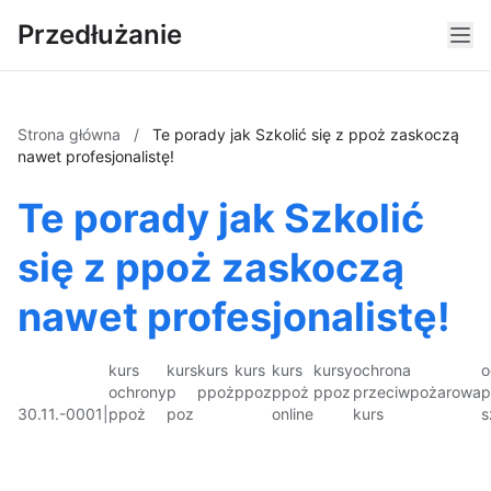
Przedłużanie
Strona główna
/
Te porady jak Szkolić się z ppoż zaskoczą
nawet profesjonalistę!
Te porady jak Szkolić
się z ppoż zaskoczą
nawet profesjonalistę!
kurs
kurs
kurs
kurs
kurs
kursy
ochrona
o
ochrony
p
ppoż
ppoz
ppoż
ppoz
przeciwpożarowa
p
30.11.-0001
|
ppoż
poz
online
kurs
s