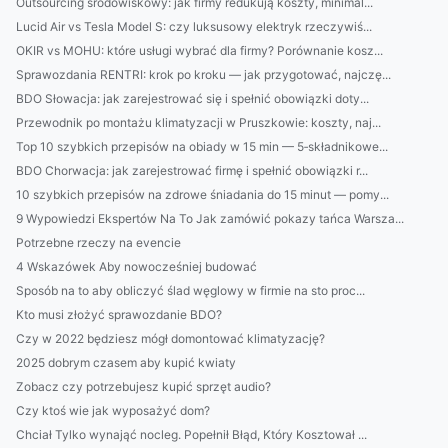
Outsourcing środowiskowy: jak firmy redukują koszty, minimal...
Lucid Air vs Tesla Model S: czy luksusowy elektryk rzeczywiś...
OKIR vs MOHU: które usługi wybrać dla firmy? Porównanie kosz...
Sprawozdania RENTRI: krok po kroku — jak przygotować, najczę...
BDO Słowacja: jak zarejestrować się i spełnić obowiązki doty...
Przewodnik po montażu klimatyzacji w Pruszkowie: koszty, naj...
Top 10 szybkich przepisów na obiady w 15 min — 5‑składnikowe...
BDO Chorwacja: jak zarejestrować firmę i spełnić obowiązki r...
10 szybkich przepisów na zdrowe śniadania do 15 minut — pomy...
9 Wypowiedzi Ekspertów Na To Jak zamówić pokazy tańca Warsza...
Potrzebne rzeczy na evencie
4 Wskazówek Aby nowocześniej budować
Sposób na to aby obliczyć ślad węglowy w firmie na sto proc...
Kto musi złożyć sprawozdanie BDO?
Czy w 2022 będziesz mógł domontować klimatyzację?
2025 dobrym czasem aby kupić kwiaty
Zobacz czy potrzebujesz kupić sprzęt audio?
Czy ktoś wie jak wyposażyć dom?
Chciał Tylko wynająć nocleg. Popełnił Błąd, Który Kosztował ...