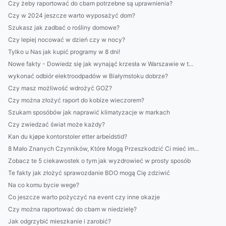
Czy żeby raportować do cbam potrzebne są uprawnienia?
Czy w 2024 jeszcze warto wyposażyć dom?
Szukasz jak zadbać o rośliny domowe?
Czy lepiej nocować w dzień czy w nocy?
Tylko u Nas jak kupić programy w 8 dni!
Nowe fakty - Dowiedz się jak wynająć krzesła w Warszawie w t...
wykonać odbiór elektroodpadów w Białymstoku dobrze?
Czy masz możliwość wdrożyć GOZ?
Czy można złożyć raport do kobize wieczorem?
Szukam sposóbów jak naprawić klimatyzacje w markach
Czy zwiedzać świat może każdy?
Kan du kjøpe kontorstoler etter arbeidstid?
8 Mało Znanych Czynników, Które Mogą Przeszkodzić Ci mieć im...
Zobacz te 5 ciekawostek o tym jak wyzdrowieć w prosty sposób
Te fakty jak złożyć sprawozdanie BDO mogą Cię zdziwić
Na co komu bycie wege?
Co jeszcze warto pożyczyć na event czy inne okazje
Czy można raportować do cbam w niedzielę?
Jak odgrzybić mieszkanie i zarobić?