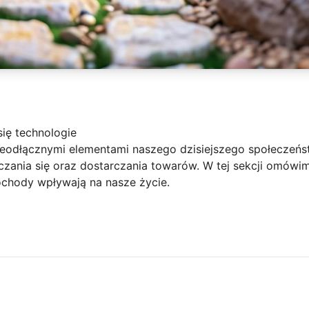
się technologie
nieodłącznymi elementami naszego dzisiejszego społeczeńs
zania się oraz dostarczania towarów. W tej sekcji omówim
chody wpływają na nasze życie.