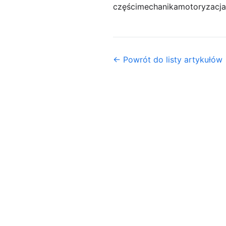
części
mechanika
motoryzacja
← Powrót do listy artykułów