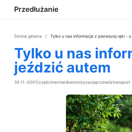
Przedłużanie
Strona główna
/
Tylko u nas informacje z pierwszej ręki - 
Tylko u nas infor
jeździć autem
30.11.-0001
|
części
mechanika
motoryzacja
przewóz
transport