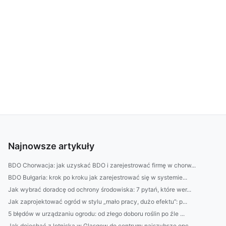
Najnowsze artykuły
BDO Chorwacja: jak uzyskać BDO i zarejestrować firmę w chorw...
BDO Bułgaria: krok po kroku jak zarejestrować się w systemie...
Jak wybrać doradcę od ochrony środowiska: 7 pytań, które wer...
Jak zaprojektować ogród w stylu „mało pracy, dużo efektu”: p...
5 błędów w urządzaniu ogrodu: od złego doboru roślin po źle ...
Jak dojechać z lotniska w Glasgow do centrum: najszybsze opc...