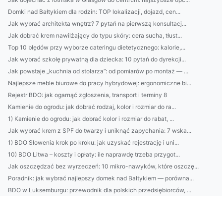
Domki nad Bałtykiem dla rodzin: TOP lokalizacji, dojazd, cen...
Jak wybrać architekta wnętrz? 7 pytań na pierwszą konsultacj...
Jak dobrać krem nawilżający do typu skóry: cera sucha, tłust...
Top 10 błędów przy wyborze cateringu dietetycznego: kalorie,...
Jak wybrać szkołę prywatną dla dziecka: 10 pytań do dyrekcji...
Jak powstaje „kuchnia od stolarza”: od pomiarów po montaż — ...
Najlepsze meble biurowe do pracy hybrydowej: ergonomiczne bi...
Rejestr BDO: jak ogarnąć zgłoszenia, transport i terminy 8
Kamienie do ogrodu: jak dobrać rodzaj, kolor i rozmiar do ra...
1) Kamienie do ogrodu: jak dobrać kolor i rozmiar do rabat, ...
Jak wybrać krem z SPF do twarzy i uniknąć zapychania: 7 wska...
1) BDO Słowenia krok po kroku: jak uzyskać rejestrację i uni...
10) BDO Litwa – koszty i opłaty: ile naprawdę trzeba przygot...
Jak oszczędzać bez wyrzeczeń: 10 mikro-nawyków, które oszczę...
Poradnik: jak wybrać najlepszy domek nad Bałtykiem — porówna...
BDO w Luksemburgu: przewodnik dla polskich przedsiębiorców, ...
Retinol, peptydy, kwas hialuronowy — jak wybrać skuteczny kr...
12 naturalnych kosmetyków, które naprawdę działają na zmarsz...