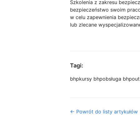
Szkolenia z zakresu bezpiecz
bezpieczeństwo swoim praco
w celu zapewnienia bezpiecz
lub zlecane wyspecjalizowa
Tagi:
bhp
kursy bhp
obsługa bhp
out
← Powrót do listy artykułów