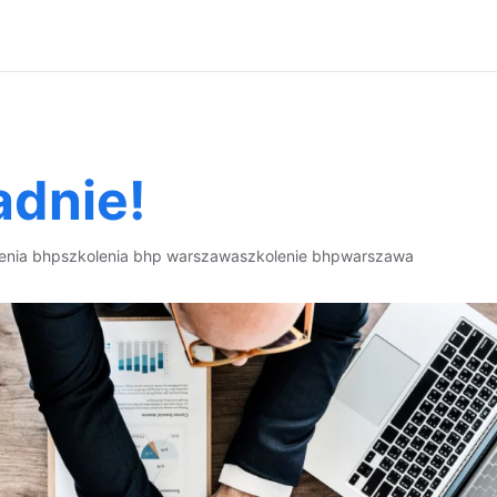
adnie!
enia bhp
szkolenia bhp warszawa
szkolenie bhp
warszawa