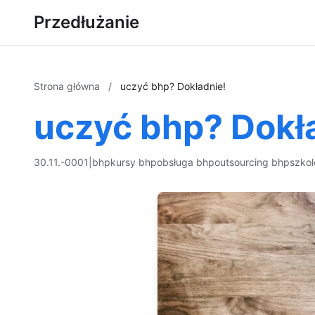
Przedłużanie
Strona główna
/
uczyć bhp? Dokładnie!
uczyć bhp? Dokł
30.11.-0001
|
bhp
kursy bhp
obsługa bhp
outsourcing bhp
szkol